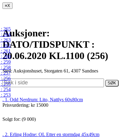
≡
X
: 265
Auksjoner:
: 264
: 263
DATO/TIDSPUNKT :
: 262
: 261
20.06.2020 KL.1100 (256)
: 260
: 259
: 258
Sted: Auksjonshuset, Storgaten 61, 4307 Sandnes
: 257
: 256
: 255
: 254
: 253
. 1. Odd Nerdrum: Lito, Nattlys 60x80cm
Prisvurdering: kr 15000
Solgt for: (9 000)
. 2. Erling Hodne: OL Etter en stormdag 45x49cm